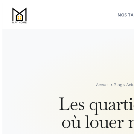
Aller
au
NOS TA
contenu
Accueil
>
Blog
>
Actu
Les quarti
où louer m